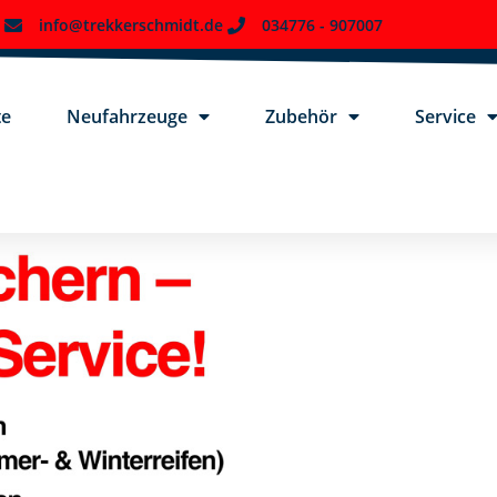
info@trekkerschmidt.de
034776 - 907007
te
Neufahrzeuge
Zubehör
Service