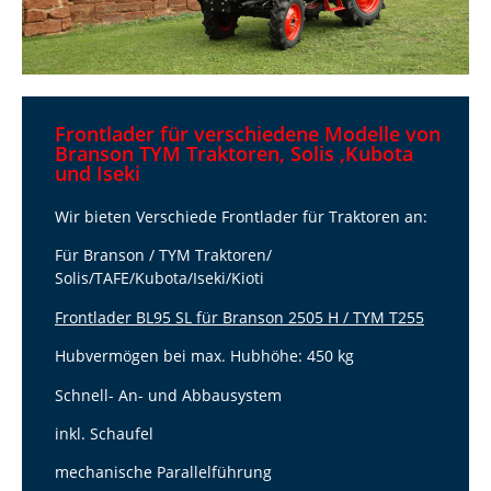
Frontlader für verschiedene Modelle von
Branson TYM Traktoren, Solis ,Kubota
und Iseki
Wir bieten Verschiede Frontlader für Traktoren an:
Für Branson / TYM Traktoren/
Solis/TAFE/Kubota/Iseki/Kioti
Frontlader BL95 SL für Branson 2505 H / TYM T255
Hubvermögen bei max. Hubhöhe: 450 kg
Schnell- An- und Abbausystem
inkl. Schaufel
mechanische Parallelführung